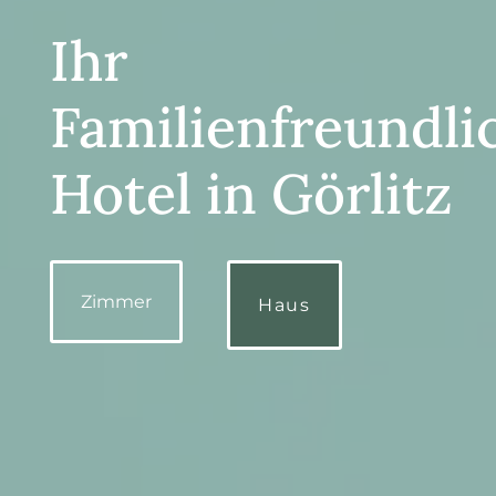
ü
Ihr
c
Familienfreundli
k
Hotel in Görlitz
s
-
Zimmer
Haus
H
o