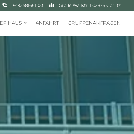
+493581661100
Große Wallstr. 1 02826 Görlitz


ER HAUS
ANFAHRT
GRUPPENANFRAGEN