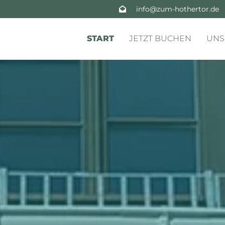
info@zum-hothertor.de

START
JETZT BUCHEN
UNS